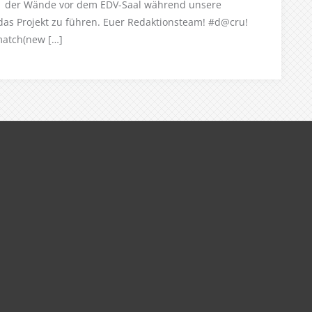
ng der Wände vor dem EDV-Saal während unsere
 das Projekt zu führen. Euer Redaktionsteam! #d@cru!
match(new […]