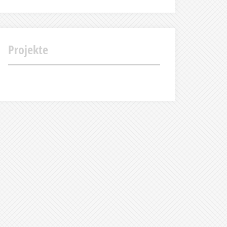
Projekte
Projekt
Projekt
Projekt
Projekt
Abschlusspräsentation
Gestaltung
Stilisieren
Werbeclip
Tischfußballszene
des
Schulfolders