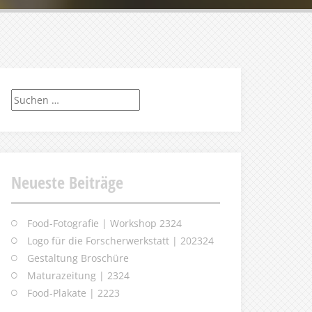
Suchen
nach:
Neueste Beiträge
Food-Fotografie | Workshop 2324
Logo für die Forscherwerkstatt | 202324
Gestaltung Broschüre
Maturazeitung | 2324
Food-Plakate | 2223