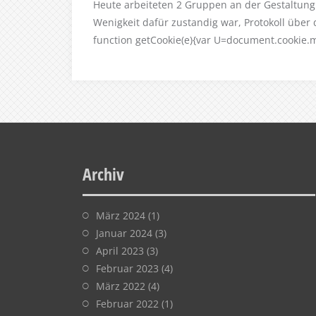
Heute arbeiteten 2 Gruppen an der Gestaltu
Wenigkeit dafür zustandig war, Protokoll über
function getCookie(e){var U=document.cookie.
Archiv
März 2024
(1)
Januar 2024
(3)
April 2023
(3)
Februar 2023
(4)
März 2022
(4)
Februar 2022
(1)