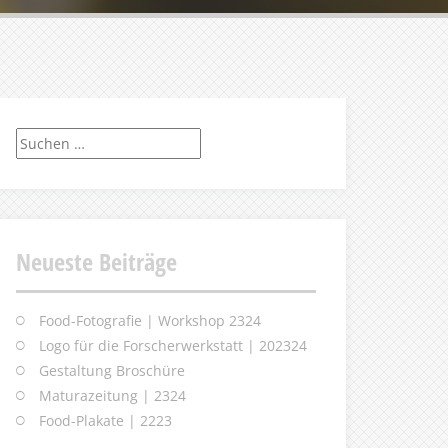
Suchen
nach:
Neueste Beiträge
Food-Fotografie | Workshop 2324
Logo für die Forscherwerkstatt | 202324
Gestaltung Broschüre
Maturazeitung | 2324
Food-Plakate | 2223