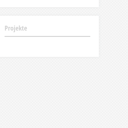
Projekte
Projekt
Projekt
Projekt
Projekt
Abschlusspräsentation
Gestaltung
Stilisieren
Werbeclip
Tischfußballszene
des
Schulfolders